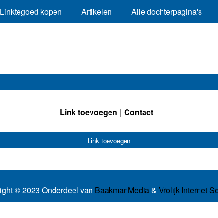
Linktegoed kopen
Artikelen
Alle dochterpagina's
Link toevoegen
Contact
Link toevoegen
ight © 2023 Onderdeel van
BaakmanMedia
&
Vrolijk Internet S